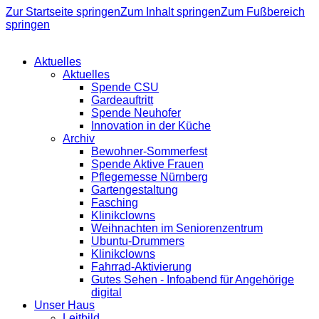
Zur Startseite springen
Zum Inhalt springen
Zum Fußbereich
springen
Aktuelles
Aktuelles
Spende CSU
Gardeauftritt
Spende Neuhofer
Innovation in der Küche
Archiv
Bewohner-Sommerfest
Spende Aktive Frauen
Pflegemesse Nürnberg
Gartengestaltung
Fasching
Klinikclowns
Weihnachten im Seniorenzentrum
Ubuntu-Drummers
Klinikclowns
Fahrrad-Aktivierung
Gutes Sehen - Infoabend für Angehörige
digital
Unser Haus
Leitbild